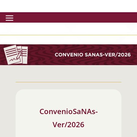
Skip
to
content
ConvenioSaNAs-
Ver/2026