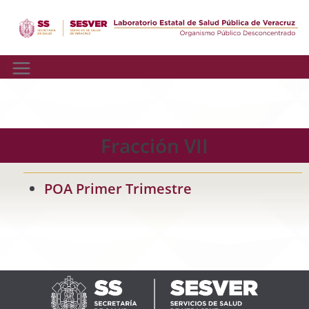
Skip
to
content
Fracción VII
POA Primer Trimestre