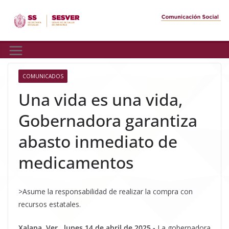
Skip
to
content
COMUNICADOS
Una vida es una vida,
Gobernadora garantiza
abasto inmediato de
medicamentos
>Asume la responsabilidad de realizar la compra con
recursos estatales.
Xalapa, Ver., lunes 14 de abril de 2025.-
La gobernadora