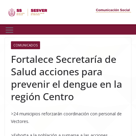
Skip
to
content
COMUNICADOS
Fortalece Secretaría de
Salud acciones para
prevenir el dengue en la
región Centro
>24 municipios reforzarán coordinación con personal de
Vectores.
>Exhorta a la población a sumarse a las acciones