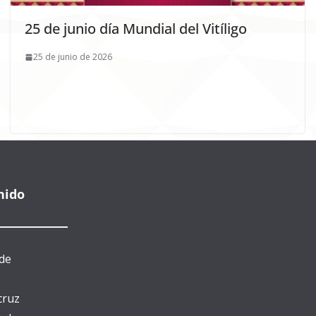
25 de junio día Mundial del Vitíligo
25 de junio de 2026
nido
de
cruz