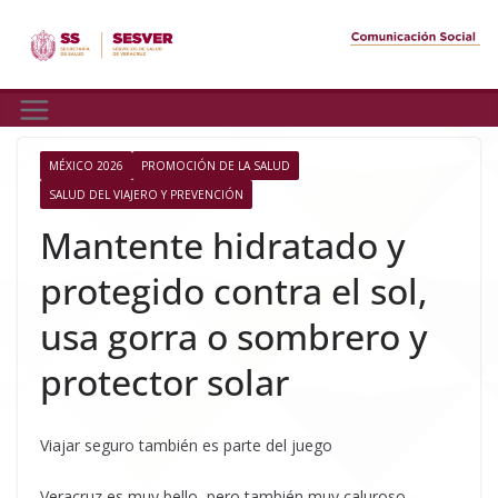
Skip
to
content
MÉXICO 2026
PROMOCIÓN DE LA SALUD
SALUD DEL VIAJERO Y PREVENCIÓN
Mantente hidratado y
protegido contra el sol,
usa gorra o sombrero y
protector solar
Viajar seguro también es parte del juego
Veracruz es muy bello, pero también muy caluroso.