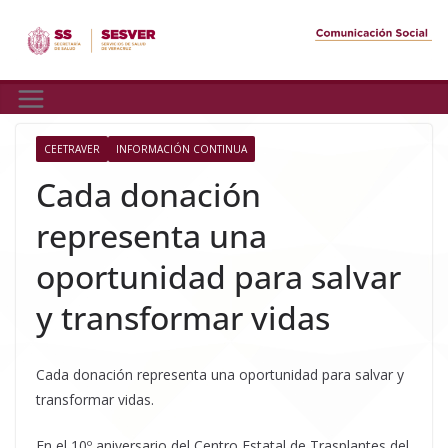
Skip
to
content
CEETRAVER
INFORMACIÓN CONTINUA
Cada donación
representa una
oportunidad para salvar
y transformar vidas
Cada donación representa una oportunidad para salvar y
transformar vidas.
En el 10º aniversario del Centro Estatal de Trasplantes del