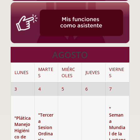
AGOSTO
MARTE
MIÉRC
VIERNE
LUNES
JUEVES
S
OLES
S
3
4
5
6
7
"
"Tercer
Seman
"Plática
a
a
Manejo
Sesion
Mundia
Higiéni
Ordina
l de la
co de
ria
--
--
Lactanc