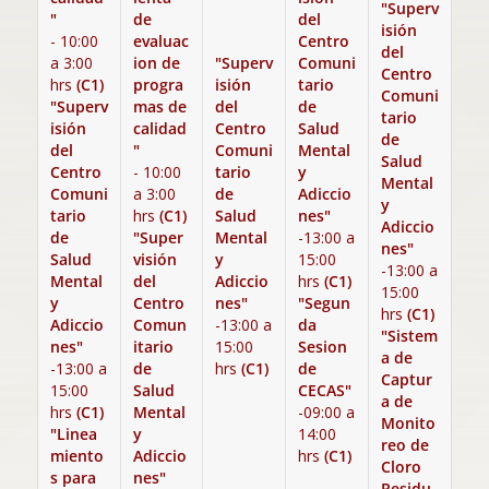
"Superv
"
de
del
isión
- 10:00
evaluac
Centro
del
a 3:00
ion de
"Superv
Comuni
Centro
hrs
(C1)
progra
isión
tario
Comuni
"Superv
mas de
del
de
tario
isión
calidad
Centro
Salud
de
del
"
Comuni
Mental
Salud
Centro
- 10:00
tario
y
Mental
Comuni
a 3:00
de
Adiccio
y
tario
hrs
(C1)
Salud
nes"
Adiccio
de
"Super
Mental
-13:00 a
nes"
Salud
visión
y
15:00
-13:00 a
Mental
del
Adiccio
hrs
(C1)
15:00
y
Centro
nes"
"Segun
hrs
(C1)
Adiccio
Comun
-13:00 a
da
"Sistem
nes"
itario
15:00
Sesion
a de
-13:00 a
de
hrs
(C1)
de
Captur
15:00
Salud
CECAS"
a de
hrs
(C1)
Mental
-09:00 a
Monito
"Linea
y
14:00
reo de
miento
Adiccio
hrs
(C1)
Cloro
s para
nes"
Residu