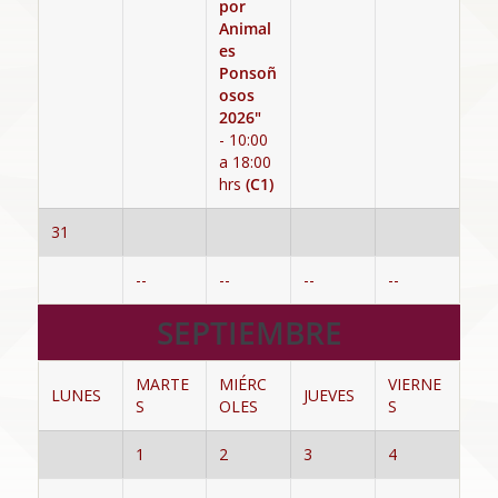
por
Animal
es
Ponsoñ
osos
2026"
- 10:00
a 18:00
hrs
(C1)
31
--
--
--
--
SEPTIEMBRE
MARTE
MIÉRC
VIERNE
LUNES
JUEVES
S
OLES
S
1
2
3
4