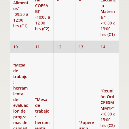
Aliment
COESA
ia
os"
BI"
Matern
-09:30 a
-10:00 a
a "
12:00
12:00
-10:00 a
hrs
(C1)
hrs
(C2)
13:00
hrs
(C1)
10
11
12
13
14
"Mesa
de
trabajo
:
herram
"Reuni
ienta
ón Ord.
de
"Mesa
CPESM
evaluac
de
MMYP"
ion de
trabajo
-10:00 a
progra
:
15:00
mas de
herram
"Superv
hrs
(C2)
calidad
ienta
isión