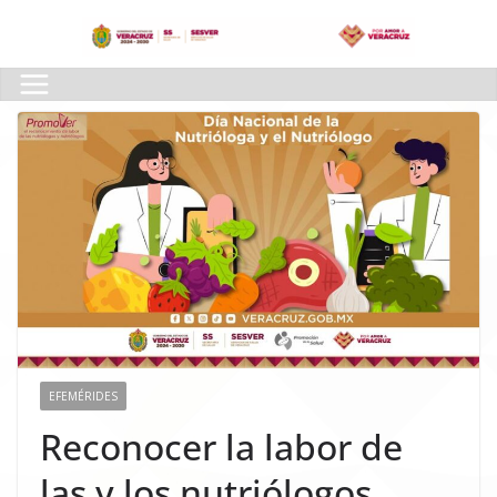
Skip
to
content
EFEMÉRIDES
Reconocer la labor de
las y los nutriólogos