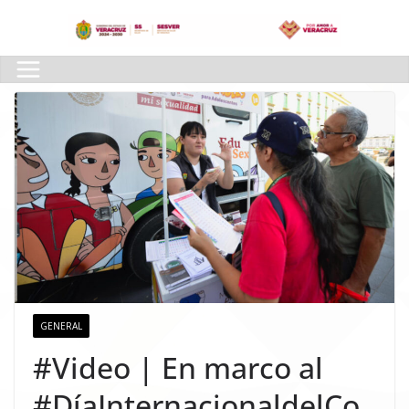
Skip
to
content
GENERAL
#Video | En marco al
#DíaInternacionaldelCo