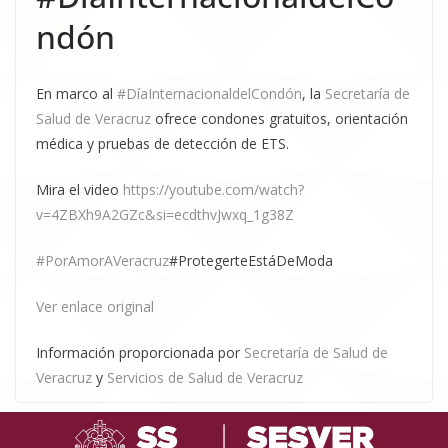
ndón
En marco al
#DíaInternacionaldelCondón
, la
Secretaría de
Salud de Veracruz
ofrece condones gratuitos, orientación
médica y pruebas de detección de ETS.
Mira el video
https://youtube.com/watch?
v=4ZBXh9A2GZc&si=ecdthvJwxq_1g38Z
#PorAmorAVeracruz
#ProtegerteEstáDeModa
Ver enlace original
Información proporcionada por
Secretaría de Salud de
Veracruz
y
Servicios de Salud de Veracruz