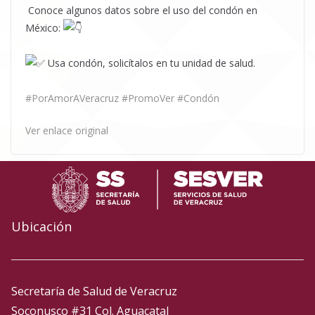
Conoce algunos datos sobre el uso del condón en
México:
Usa condón, solicítalos en tu unidad de salud.
#PorAmorAVeracruz
#PromoVer
#Condón
Ver enlace original
Ubicación
Secretaría de Salud de Veracruz
Soconusco #31 Col. Aguacatal