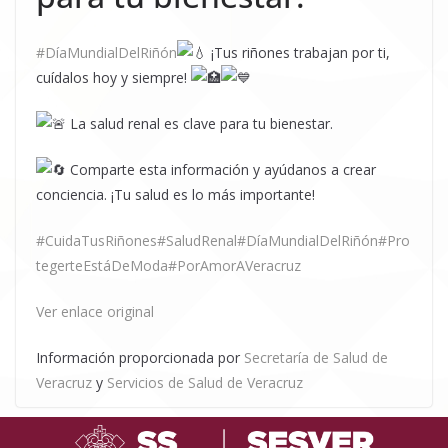
#DíaMundialDelRiñón
¡Tus riñones trabajan por ti,
cuídalos hoy y siempre!
La salud renal es clave para tu bienestar.
Comparte esta información y ayúdanos a crear
conciencia. ¡Tu salud es lo más importante!
#CuidaTusRiñones
#SaludRenal
#DíaMundialDelRiñón
#Pro
tegerteEstáDeModa
#PorAmorAVeracruz
Ver enlace original
Información proporcionada por
Secretaría de Salud de
Veracruz
y
Servicios de Salud de Veracruz