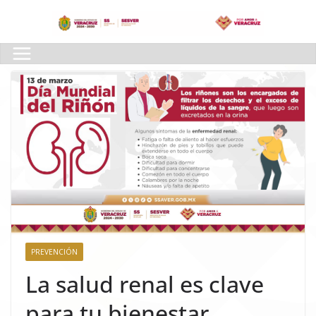
Skip
to
content
PREVENCIÓN
La salud renal es clave
para tu bienestar.