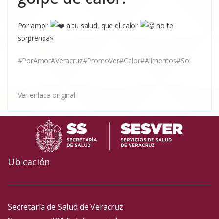
Por amor
a tu salud, que el calor
no te
sorprenda»
#PorAmorAVeracruz
#PromoVer
#Calor
#Alimentos
#Sol
Ver enlace original
Ubicación
Secretaría de Salud de Veracruz