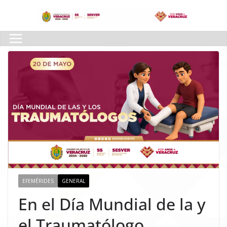
Skip
to
content
EFEMÉRIDES
GENERAL
En el Día Mundial de la y
el Traumatólogo