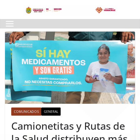
Skip
to
content
COMUNICADOS
GENERAL
Camionetitas y Rutas de
la Salud distribuyen más