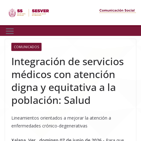
Skip
to
content
COMUNICADOS
Integración de servicios
médicos con atención
digna y equitativa a la
población: Salud
Lineamientos orientados a mejorar la atención a
enfermedades crónico-degenerativas
Xalapa, Ver., domingo 07 de junio de 2026.-
Para que