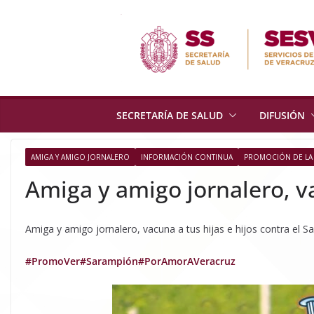
Skip
to
content
SECRETARÍA DE SALUD
DIFUSIÓN
AMIGA Y AMIGO JORNALERO
INFORMACIÓN CONTINUA
PROMOCIÓN DE LA
Amiga y amigo jornalero, va
Amiga y amigo jornalero, vacuna a tus hijas e hijos contra el S
#PromoVer
#Sarampión
#PorAmorAVeracruz