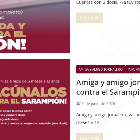
Cuentas con 2 dosis. -Ya tuvist
Leer más
AMIGA Y AMIGO JORNALERO
INFOR
Amiga y amigo jorn
contra el Saramp
19 de junio de 2026
Amiga y amigo jornalero, vacuna
meses y 12
Leer más