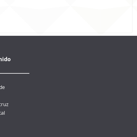
nido
de
cruz
al