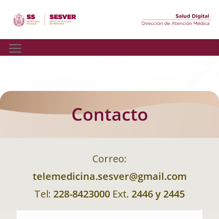
Skip
to
content
Contacto
Correo:
telemedicina.sesver@gmail.com
Tel:
228-8423000
Ext.
2446 y 2445