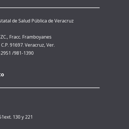
statal de Salud Pública de Veracruz
 IZC., Fracc. Framboyanes
 C.P. 91697. Veracruz, Ver.
1-2951 /981-1390
to
51ext. 130 y 221