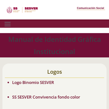
Skip
to
content
Manual de Identidad Gráfica
Institucional
Logos
Logo Binomio SESVER
SS SESVER Convivencia fondo color